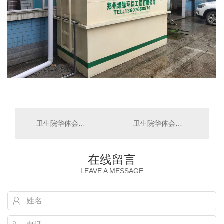
卫生院华体会官网-华体会注册平台
卫生院华体会官网-华体会注册平台
在线留言
LEAVE A MESSAGE