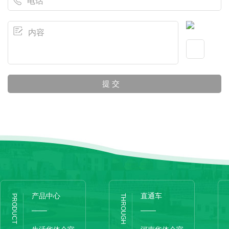
产品中心
直通车
PRODUCT
THROUGH