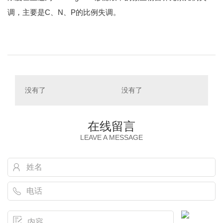
调，主要是C、N、P的比例失调。
没有了
没有了
在线留言
LEAVE A MESSAGE