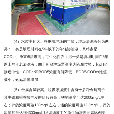
（4）水质变化大。根据填埋场的年龄，垃圾渗滤液分为两
类：一类是填埋时间在5年以下的年轻渗滤液，其特点是
CODcr、BOD5浓度高，可生化性强；另一类是填埋时间在5年
以上的年老渗滤液，由于新鲜垃圾逐渐变为陈腐垃圾，其pH值
接近中性，CODcr和BOD5浓度有所降低，BOD5/CODcr比值
减小，氨氮浓度增加。
（5）金属含量较高。垃圾渗滤液中含有十多种金属离子，
其中铁和锌在酸性发酵阶段较高，铁的浓度可达2000mg/L左
右；锌的浓度可达130mg/L左右，铅的浓度可达12.3mg/L，钙的
浓度甚至达到4300mg/L1.6渗滤液中的微生物营养元素比例失