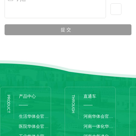
产品中心
直通车
PRODUCT
THROUGH
生活华体会官网-华体会注册平台
河南华体会官网-华体会注册平台
医院华体会官网-华体会注册平台
河南一体化华体会官网-华体会注册平台