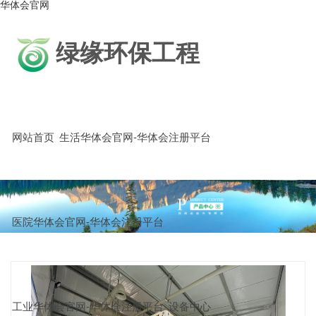
华体会官网
绿缘环保工程
网站首页
生活华体会官网-华体会注册平台
医院华体会官网-华体会注册平台
工业华体会官网-华体会注册平台
设备中心