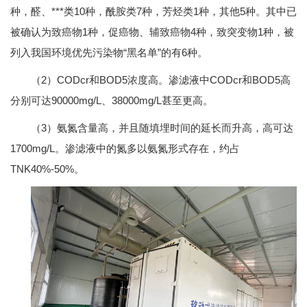
种，醛、***类10种，酰胺类7种，芳烃类1种，其他5种。其中已
被确认为致癌物1种，促癌物、辅致癌物4种，致突变物1种，被
列入我国环境优先污染物“黑名单”的有6种。
（2）CODcr和BOD5浓度高。渗滤液中CODcr和BOD5高
分别可达90000mg/L、38000mg/L甚至更高。
（3）氨氮含量高，并且随填埋时间的延长而升高，高可达
1700mg/L。渗滤液中的氮多以氨氮形式存在，约占
TNK40%-50%。