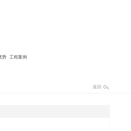
优势
工程案例
返回