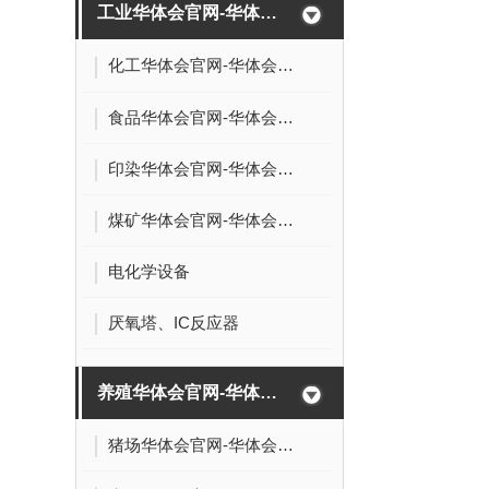
工业华体会官网-华体会注册平台
化工华体会官网-华体会注册平台
食品华体会官网-华体会注册平台
印染华体会官网-华体会注册平台
煤矿华体会官网-华体会注册平台
电化学设备
厌氧塔、IC反应器
养殖华体会官网-华体会注册平台
猪场华体会官网-华体会注册平台