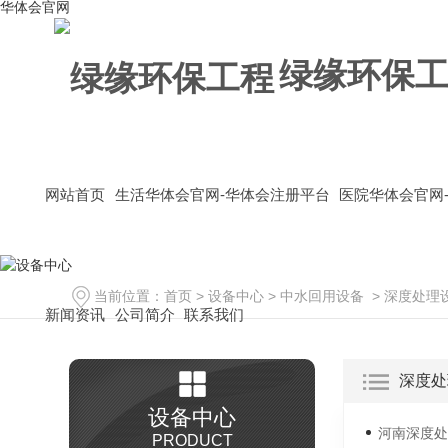
华体会官网
绿缘环保
网站首页
生活华体会官网-华体会注册平台
医院华体会官网
当前位置：
首页
>
设备中心
>
中水回用设备
>
深度处理
新闻资讯
公司简介
联系我们
深度处
设备中心
河南深度处
PRODUCT