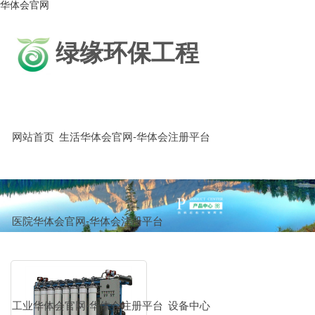
华体会官网
绿缘环保工程
网站首页
生活华体会官网-华体会注册平台
医院华体会官网-华体会注册平台
工业华体会官网-华体会注册平台
设备中心