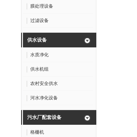
膜处理设备
过滤设备
供水设备
水质净化
供水机组
农村安全供水
河水净化设备
污水厂配套设备
格栅机