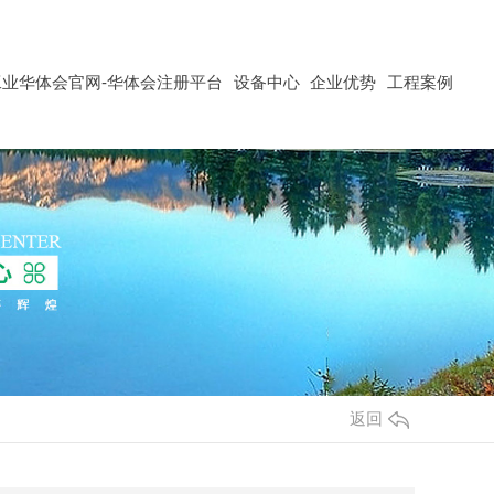
工业华体会官网-华体会注册平台
设备中心
企业优势
工程案例
返回