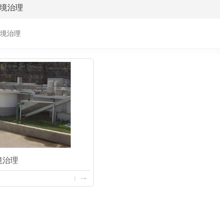
境治理
境治理
境治理