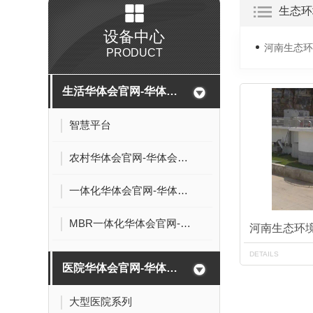
生态环
设备中心
河南生态环
PRODUCT
生活华体会官网-华体会注册平台
智慧平台
农村华体会官网-华体会注册平台
一体化华体会官网-华体会注册平台
MBR一体化华体会官网-华体会注册平台
河南生态环
DETAILS
医院华体会官网-华体会注册平台
大型医院系列