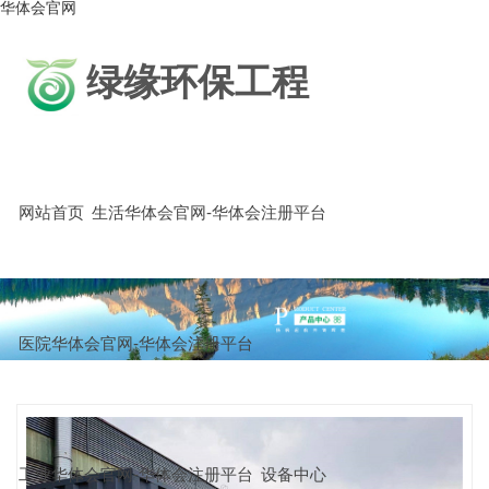
华体会官网
绿缘环保工程
网站首页
生活华体会官网-华体会注册平台
医院华体会官网-华体会注册平台
工业华体会官网-华体会注册平台
设备中心