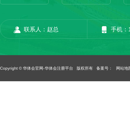
联系人：赵总
手机：13
Copyright © 华体会官网-华体会注册平台 版权所有 备案号：
网站地