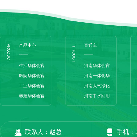
产品中心
直通车
PRODUCT
THROUGH
生活华体会官网-华体会注册平台
河南华体会官网-华体会注册平台
医院华体会官网-华体会注册平台
河南一体化华体会官网-华体会注册平台
工业华体会官网-华体会注册平台
河南大气净化设备
养殖华体会官网-华体会注册平台
河南中水回用
联系人：赵总
手机：13