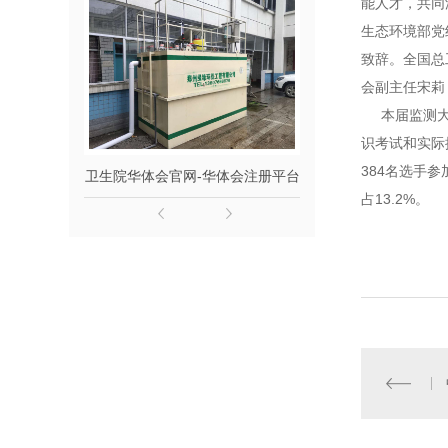
能人才，共同
生态环境部党
致辞。全国总
会副主任宋莉
本届监测大比
识考试和实际
384名选手参
卫生院华体会官网-华体会注册平台
卫生院华体会官网
占13.2%。