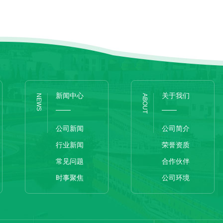
新闻中心
关于我们
NEWS
ABOUT
公司新闻
公司简介
行业新闻
荣誉资质
常见问题
合作伙伴
时事聚焦
公司环境