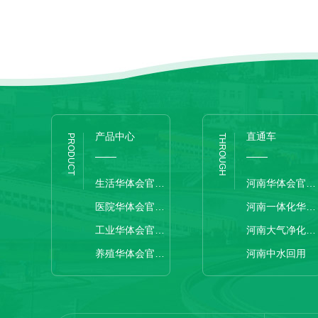
产品中心
直通车
PRODUCT
THROUGH
生活华体会官网-华体会注册平台
河南华体会官网-华体会注册平台
医院华体会官网-华体会注册平台
河南一体化华体会官网-华体会注册平台
工业华体会官网-华体会注册平台
河南大气净化设备
养殖华体会官网-华体会注册平台
河南中水回用