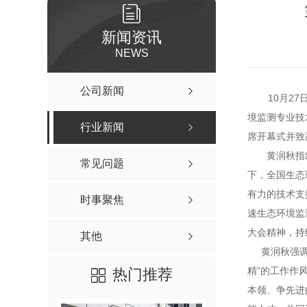
新闻资讯
NEWS
公司新闻
10月2
境监测专业技
行业新闻
席开幕式并致
黄润秋指出，
常见问题
下，全国生态
有力的技术支
时事聚焦
速生态环境监
大会精神，持
其他
黄润秋强调，
精”的工作作
热门推荐
本领、争先进