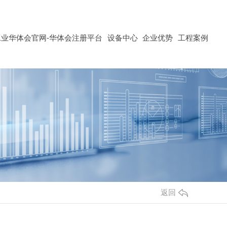
工业华体会官网-华体会注册平台
设备中心
企业优势
工程案例
返回